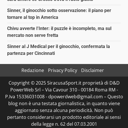
Sinner, il ginocchio sotto osservazione: il piano per
tornare al top in America
Chivu avverte l’Inter: il puzzle è incompleto, ma sul
mercato non serve fretta
Sinner al J Medical per il ginocchio, confermata la
partenza per Cincinnati
Redazione
Privacy Policy
Disclaimer
Copyright © 2025 SiracusaSport.it proprietà di D&D
PowerWeb Srl – Via Cavour 310 - 00184 Roma RM -
P.Iva 15336031008 - dpowerdweb@gmail.com – Questo
blog non è una testata giornalistica, in quanto viene
aggiornato senza alcuna periodicità. Non può
pertanto considerarsi un prodotto editoriale ai sensi
della legge n. 62 del 07.03.2001