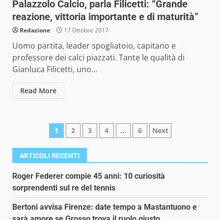
Palazzolo Calcio, parla Filicetti: “Grande
reazione, vittoria importante e di maturità”
Redazione
17 Ottobre 2017
Uomo partita, leader spogliatoio, capitano e
professore dei calci piazzati. Tante le qualità di
Gianluca Filicetti, uno...
Read More
Paginazione
1
2
3
4
…
6
Next
degli
ARTICOLI RECENTI
articoli
Roger Federer compie 45 anni: 10 curiosità
sorprendenti sul re del tennis
Bertoni avvisa Firenze: date tempo a Mastantuono e
sarà amore se Grosso trova il ruolo giusto