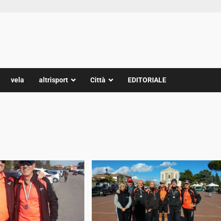
vela
altrisport
Città
EDITORIALE