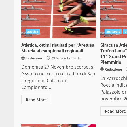
atletica
altrisport
a
Atletica, ottimi risultati per l’Aretusa
Siracusa Atle
Marcia ai campionati regionali
Trofeo Isola
11^ Grand Pri
Redazione
29 Novembre 2016
Plemmirio
Domenica 27 Novembre scorso, si
Redazione
è svolto nel centro cittadino di San
La Parrocch
Gregorio di Catania, il
Roccia indice
Campionato...
Palazzolo o
novembre 201
Read More
Read More