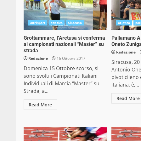
altrisport
atletica
Siracusa
atletica
pa
Grottammare, l’Aretusa si conferma
Pallamano Al
ai campionati nazionali “Master” su
Oneto Zuniga
strada
Redazione
Redazione
16 Ottobre 2017
Siracusa, 20
Domenica 15 Ottobre scorso, si
Antonio Onet
sono svolti i Campionati Italiani
pivot cileno
Individuali di Marcia “Master” su
italiana, è,...
Strada, a...
Read More
Read More