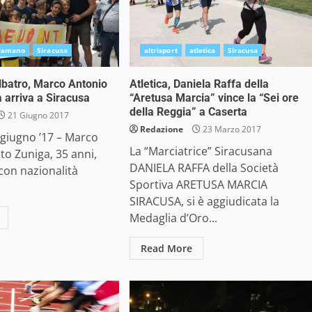
llamano
Siracusa
altrisport
atletica
Siracusa
batro, Marco Antonio
Atletica, Daniela Raffa della
 arriva a Siracusa
“Aretusa Marcia” vince la “Sei ore
della Reggia” a Caserta
21 Giugno 2017
Redazione
23 Marzo 2017
 giugno ’17 – Marco
La “Marciatrice” Siracusana
o Zuniga, 35 anni,
DANIELA RAFFA della Società
 con nazionalità
Sportiva ARETUSA MARCIA
SIRACUSA, si è aggiudicata la
Medaglia d’Oro...
Read More