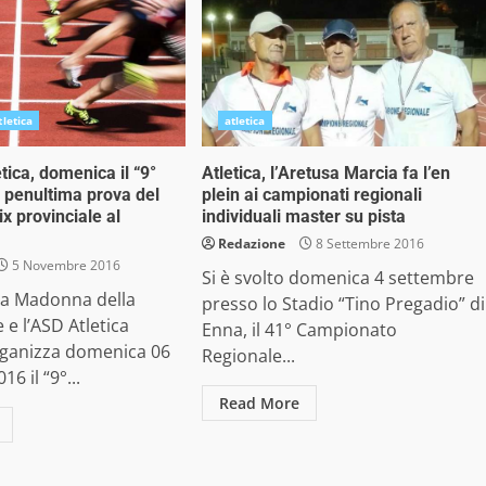
tletica
atletica
tica, domenica il “9°
Atletica, l’Aretusa Marcia fa l’en
” penultima prova del
plein ai campionati regionali
x provinciale al
individuali master su pista
Redazione
8 Settembre 2016
5 Novembre 2016
Si è svolto domenica 4 settembre
ia Madonna della
presso lo Stadio “Tino Pregadio” di
 e l’ASD Atletica
Enna, il 41° Campionato
rganizza domenica 06
Regionale...
6 il “9°...
Read More