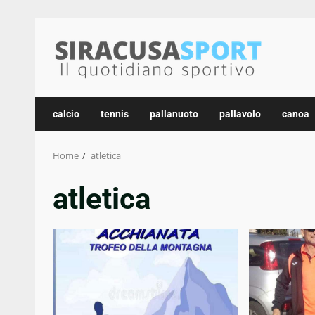
Skip
to
content
calcio
tennis
pallanuoto
pallavolo
canoa
Home
atletica
atletica