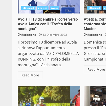
altrisport
atletica
Avola
altrisport
a
Avola, Il 18 dicembre si corre verso
Atletica, Co
Avola Antica con il “Trofeo della
conferma vic
montagna”
Master
Redazione
13 Dicembre 2022
Redazione
Il prossimo 18 dicembre ad Avola
Domenica sc
si rinnova l’appuntamento,
presso il “Pa
organizzato dall’ASD PALOMBELLA
Grosseto, si 
RUNNING, con il “Trofeo della
Campionati It
montagna”, l’Acchianata. ...
Read More
Read More