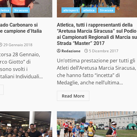
tletica
Siracusa
altrisport
atletica
Siracusa
rrado Carbonaro si
Atletica, tutti i rappresentanti della
e campione d’Italia
“Aretusa Marcia Siracusa” sul Podio
ai Campionati Regionali di Marcia su
Strada “Master” 2017
29 Gennaio 2018
Redazione
5 Dicembre 2017
orsa 28 Gennaio,
Un’ottima prestazione per tutti gli
rco Giotto” di
Atleti dell’Aretusa Marcia Siracusa,
sono svolti i
che hanno fatto “incetta” di
aliani Individuali...
Medaglie, anche nell’ultima...
Read More