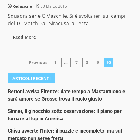
Redazione
30 Marzo 2015
Squadra serie C Maschile. Si è svolta ieri sui campi
del TC Match Ball Siracusa la Terza...
Read More
Paginazione
Previous
1
…
7
8
9
10
degli
ARTICOLI RECENTI
articoli
Bertoni avvisa Firenze: date tempo a Mastantuono e
sarà amore se Grosso trova il ruolo giusto
Sinner, il ginocchio sotto osservazione: il piano per
tornare al top in America
Chivu avverte l’Inter: il puzzle è incompleto, ma sul
mercato non serve fretta