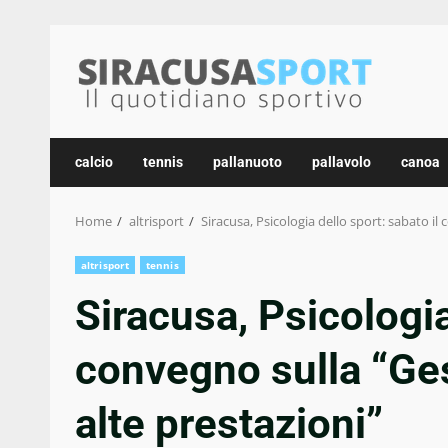
Skip
to
content
calcio
tennis
pallanuoto
pallavolo
canoa
Home
altrisport
Siracusa, Psicologia dello sport: sabato il 
altrisport
tennis
Siracusa, Psicologia
convegno sulla “Ges
alte prestazioni”