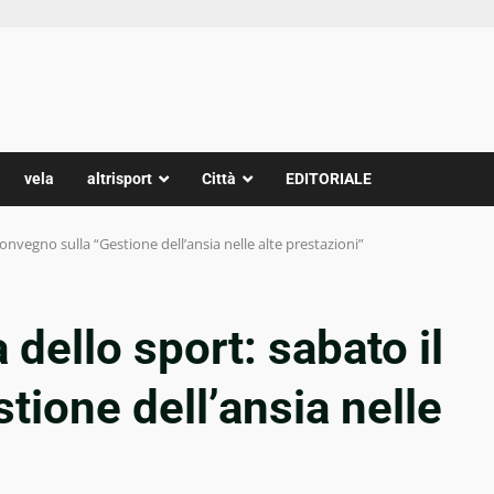
vela
altrisport
Città
EDITORIALE
convegno sulla “Gestione dell’ansia nelle alte prestazioni”
 dello sport: sabato il
tione dell’ansia nelle