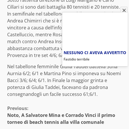
Cillari si sono dati battaglia 80 tennisti e 20 tenniste.
In semifinale nel tabellone maschile sono arrivati
Andrea Chimirri che si è ritrovato facilmente
vincitore a causa dell’infortunio di Carmelo
Castelluccio, mentre Rosario Provenza faceva suo il
match contro Andrea Insolia per 6/4; 6/3. La Finale
abbastanza combattuta vedeva il successo di
NESSUNO CI AVEVA AVVERTITO
Provenza in tre set 4/6; 6/1; 6/1
Fastidio terribile
Nel tabellone femminile Giulia Taddei batteva Sofia
Aurnia 6/2; 6/1 e Martina Pino si imponeva su Noemi
Bacci 3/6; 6/4; 6/1. In Finale la maggior grinta e
potenza di Giulia Taddei, facevano da padrona
consegnandogli un facile successo 61;6/1.
Continue
Previous:
Noto, A Salvatore Mina e Corrado Vinci il primo
Reading
torneo di beach tennis alla villa comunale