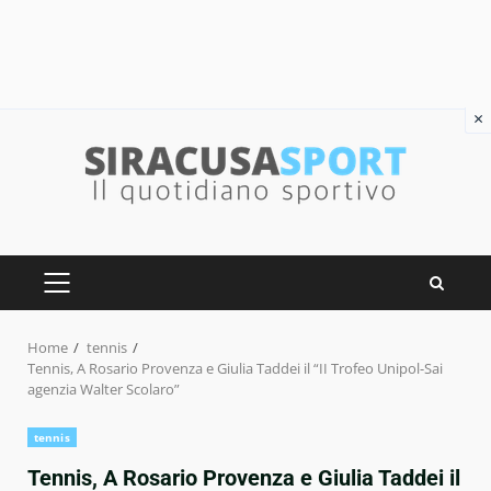
×
Skip
to
content
PRIMARY
MENU
Home
tennis
Tennis, A Rosario Provenza e Giulia Taddei il “II Trofeo Unipol-Sai
agenzia Walter Scolaro”
tennis
Tennis, A Rosario Provenza e Giulia Taddei il