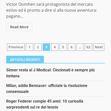
Victor Osimhen sarà protagonista del mercato
estivo ed è pronto a dire sì alla nuova avventura:
pagano...
Read More
Paginazione
Previous
1
2
3
4
5
6
…
62
Next
degli
ARTICOLI RECENTI
articoli
Sinner resta al J Medical: Cincinnati è sempre più
lontana
Milan, addio Bennacer: ufficiale la risoluzione
consensuale
Roger Federer compie 45 anni: 10 curiosità
sorprendenti sul re del tennis