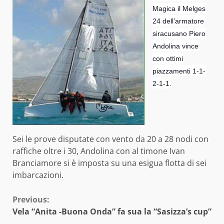
Magica il Melges
24 dell’armatore
siracusano Piero
Andolina vince
con ottimi
piazzamenti 1-1-
2-1-1.
Sei le prove disputate con vento da 20 a 28 nodi con
raffiche oltre i 30, Andolina con al timone Ivan
Branciamore si è imposta su una esigua flotta di sei
imbarcazioni.
Continue
Previous:
Vela “Anita -Buona Onda” fa sua la “Sasizza’s cup”
Reading