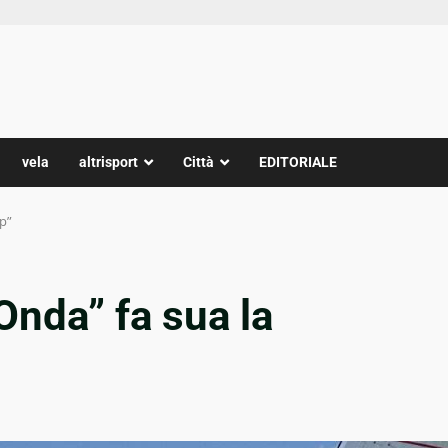
vela
altrisport
Città
EDITORIALE
up”
Onda” fa sua la