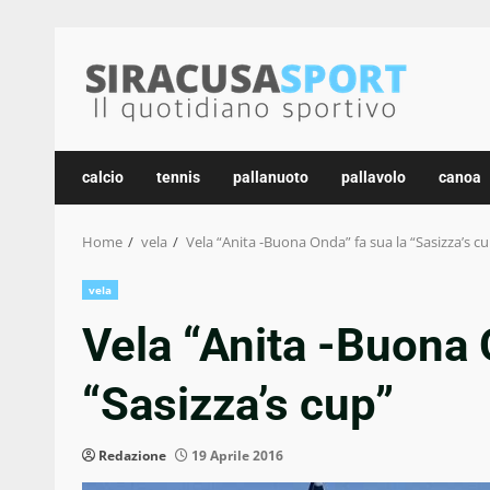
Skip
to
content
calcio
tennis
pallanuoto
pallavolo
canoa
Home
vela
Vela “Anita -Buona Onda” fa sua la “Sasizza’s c
vela
Vela “Anita -Buona 
“Sasizza’s cup”
Redazione
19 Aprile 2016