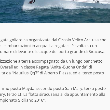
egata goliardica organizzata dal Circolo Velico Aretusa che
to le imbarcazioni in acqua. La regata si è svolta su un
gomare di levante e le acque del porto grande di Siracusa.
nizzazione a terra accompagnato da un lungo banchetto
Overall ed in classe Regata “Anita -Buona Onda” di
uita da “Nautilus Qq7” di Alberto Piazza, ed al terzo posto
: Primo posto Mayda, secondo posto San Mary, terzo posto
ry, terzo Et. La flotta siracusana si da appuntamento alla
ampionato Siciliano 2016″.