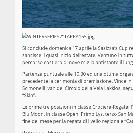
Si conclude domenica 17 aprile la Sasizza’s Cup r
sancisce il quasi inizio dell’estate. Ventuno in tut
percorso costiero di nove miglia antistante il lun
Partenza puntuale alle 10.30 ed una ottima orga
precedente la cerimonia di premiazione. Vince in 
Scimonelli Ivan del Circolo della Vela Lakkios, seg
“Skin”.
Le prime tre posizioni in classe Crociera-Regata
Blu Moon. In classe Open: Primo Lys, terzo San Ma
fine del mese per la regata di livello regionale “C
(Foto: Luca Morreale)