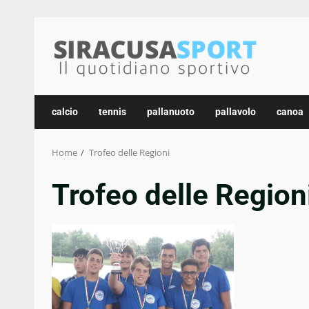
Skip
to
content
calcio
tennis
pallanuoto
pallavolo
canoa
Home
Trofeo delle Regioni
Trofeo delle Region