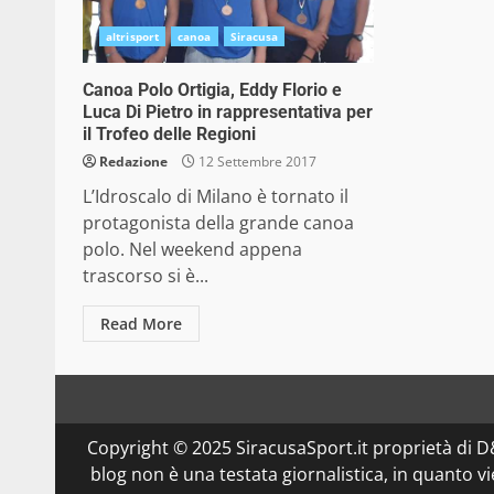
altrisport
canoa
Siracusa
Canoa Polo Ortigia, Eddy Florio e
Luca Di Pietro in rappresentativa per
il Trofeo delle Regioni
Redazione
12 Settembre 2017
L’Idroscalo di Milano è tornato il
protagonista della grande canoa
polo. Nel weekend appena
trascorso si è...
Read More
Copyright © 2025 SiracusaSport.it proprietà di
blog non è una testata giornalistica, in quanto v