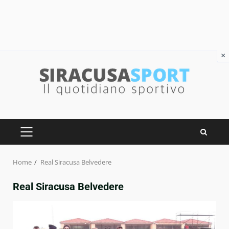
×
Skip
to
content
PRIMARY
MENU
Home
Real Siracusa Belvedere
Real Siracusa Belvedere