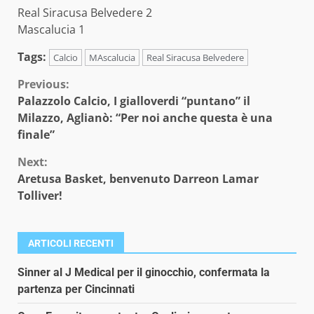
Real Siracusa Belvedere 2
Mascalucia 1
Tags:
Calcio
MAscalucia
Real Siracusa Belvedere
Continue
Previous:
Palazzolo Calcio, I gialloverdi “puntano” il
Reading
Milazzo, Aglianò: “Per noi anche questa è una
finale”
Next:
Aretusa Basket, benvenuto Darreon Lamar
Tolliver!
ARTICOLI RECENTI
Sinner al J Medical per il ginocchio, confermata la
partenza per Cincinnati