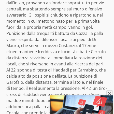
dall’inizio, provando a sfondare soprattutto per vie
centrali, ma sbattendo sempre sul muro difensivo
avversario. Gli ospiti si chiudono e ripartono e, nel
momento in cui mettono naso per la prima volta
fuori dalla propria metà campo, vanno in gol.
Punizione dalla trequarti battuta da Cozza, la palla
viene respinta dai difensori locali sui piedi di Di
Mauro, che serve in mezzo Costanzo; il 17enne
etneo mantiene freddezza e lucidità e batte Cerruto
da distanza ravvicinata. Immediata la reazione dei
locali, che si riversano in avanti alla ricerca del pari.
Al 22’ sponda di testa di Haddadi per Carrabino, che
calcia alto da posizione defilata. La punizione di
Garofalo, dalla distanza, termina a lato e, nel finale
di tempo, il Real aumenta la pressione. Al 42’ un tiro-
cross di Haddadi viene deviato in angolo da Spina
ma due minuti dopo arriva il pari. Carrabino
addomestica palla in area e la serve indietro per
Cocola, che prende la mira e batte Spina.