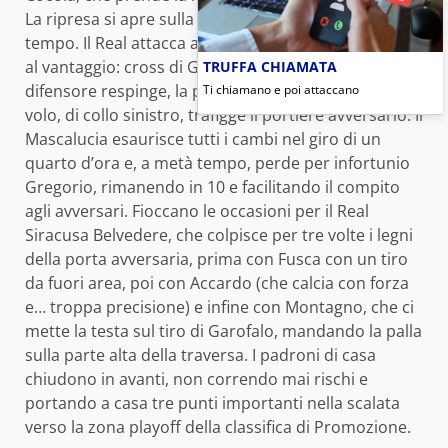
La ripresa si apre sulla stessa falsa riga del primo
tempo. Il Real attacca a testa bassa e, al 13’, perviene
al vantaggio: cross di Garofalo da destra, un
TRUFFA CHIAMATA
difensore respinge, la palla arriva a Fusca che, al
Ti chiamano e poi attaccano
volo, di collo sinistro, trafigge il portiere avversario. Il
Mascalucia esaurisce tutti i cambi nel giro di un
quarto d’ora e, a metà tempo, perde per infortunio
Gregorio, rimanendo in 10 e facilitando il compito
agli avversari. Fioccano le occasioni per il Real
Siracusa Belvedere, che colpisce per tre volte i legni
della porta avversaria, prima con Fusca con un tiro
da fuori area, poi con Accardo (che calcia con forza
e… troppa precisione) e infine con Montagno, che ci
mette la testa sul tiro di Garofalo, mandando la palla
sulla parte alta della traversa. I padroni di casa
chiudono in avanti, non correndo mai rischi e
portando a casa tre punti importanti nella scalata
verso la zona playoff della classifica di Promozione.