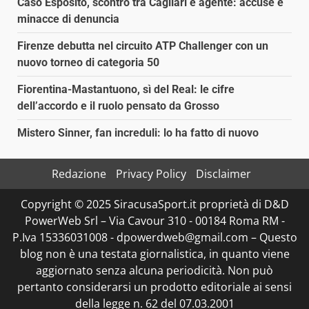
Caso Esposito, scontro tra Cagliari e agente: accuse e
minacce di denuncia
Firenze debutta nel circuito ATP Challenger con un
nuovo torneo di categoria 50
Fiorentina-Mastantuono, sì del Real: le cifre
dell’accordo e il ruolo pensato da Grosso
Mistero Sinner, fan increduli: lo ha fatto di nuovo
Redazione
Privacy Policy
Disclaimer
Copyright © 2025 SiracusaSport.it proprietà di D&D
PowerWeb Srl – Via Cavour 310 - 00184 Roma RM -
P.Iva 15336031008 - dpowerdweb@gmail.com – Questo
blog non è una testata giornalistica, in quanto viene
aggiornato senza alcuna periodicità. Non può
pertanto considerarsi un prodotto editoriale ai sensi
della legge n. 62 del 07.03.2001