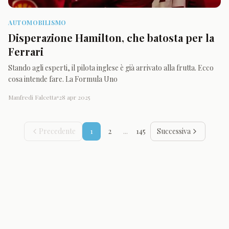
AUTOMOBILISMO
Disperazione Hamilton, che batosta per la
Ferrari
Stando agli esperti, il pilota inglese è già arrivato alla frutta. Ecco
cosa intende fare. La Formula Uno
Manfredi Falcetta
28 apr 2025
Precedente
1
2
...
145
Successiva