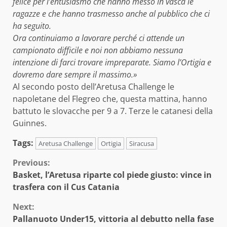
felice per l’entusiasmo che hanno messo in vasca le
ragazze e che hanno trasmesso anche al pubblico che ci
ha seguito.
Ora continuiamo a lavorare perché ci attende un
campionato difficile e noi non abbiamo nessuna
intenzione di farci trovare impreparate. Siamo l’Ortigia e
dovremo dare sempre il massimo.»
Al secondo posto dell’Aretusa Challenge le
napoletane del Flegreo che, questa mattina, hanno
battuto le slovacche per 9 a 7. Terze le catanesi della
Guinnes.
Tags:
Aretusa Challenge
Ortigia
Siracusa
Continue
Previous:
Basket, l’Aretusa riparte col piede giusto: vince in
Reading
trasfera con il Cus Catania
Next:
Pallanuoto Under15, vittoria al debutto nella fase