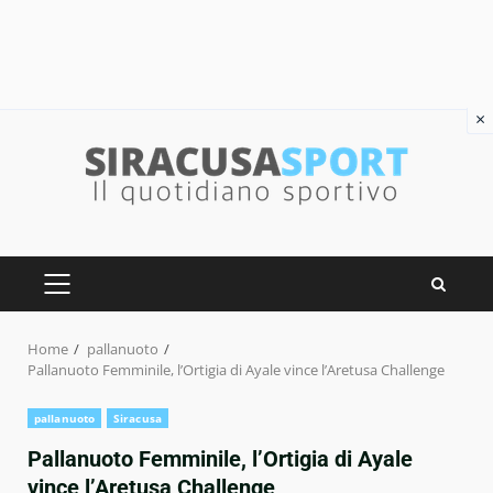
×
Skip
to
content
PRIMARY
MENU
Home
pallanuoto
Pallanuoto Femminile, l’Ortigia di Ayale vince l’Aretusa Challenge
pallanuoto
Siracusa
Pallanuoto Femminile, l’Ortigia di Ayale
vince l’Aretusa Challenge