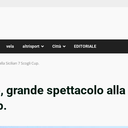
vela
altrisport
Città
EDITORIALE
la Sicilian 7 Scogli Cup.
, grande spettacolo alla
p.