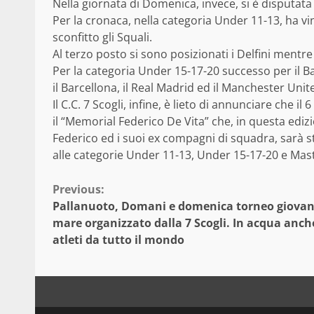
Nella giornata di Domenica, invece, si è disputata l
Per la cronaca, nella categoria Under 11-13, ha vi
sconfitto gli Squali.
Al terzo posto si sono posizionati i Delfini mentr
Per la categoria Under 15-17-20 successo per il B
il Barcellona, il Real Madrid ed il Manchester Unit
Il C.C. 7 Scogli, infine, è lieto di annunciare che 
il “Memorial Federico De Vita” che, in questa ediz
Federico ed i suoi ex compagni di squadra, sarà str
alle categorie Under 11-13, Under 15-17-20 e Mas
Continue
Previous:
Pallanuoto, Domani e domenica torneo giovan
Reading
mare organizzato dalla 7 Scogli. In acqua anch
atleti da tutto il mondo