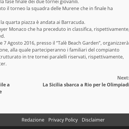
a fase finale dei due tornei giovanili.
nto il torneo la squadra delle Murene che in finale ha
e la quarta piazza è andata ai Barracuda.
ayer Monaco che ha preceduto in classifica, rispettivamente
ed.
il 6 e 7 Agosto 2016, presso il “Talè Beach Garden”, organizzerà
ione, alla quale parteciperanno i familiari del compianto
utturato in tre tornei paralelli riservati, rispettivamente,
ter.
Next
ile a
La Sicilia sbarca a Rio per le Olimpiad
e
Redazione
Privacy Policy
Disclaimer