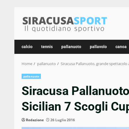
Skip
to
content
calcio
tennis
pallanuoto
pallavolo
canoa
Home
pallanuoto
Siracusa Pallanuoto, grande spettacolo al
pallanuoto
Siracusa Pallanuoto
Sicilian 7 Scogli Cu
Redazione
26 Luglio 2016