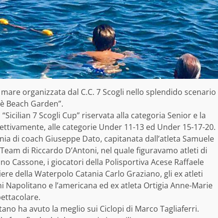
a mare organizzata dal C.C. 7 Scogli nello splendido scenario
lè Beach Garden”.
 “Sicilian 7 Scogli Cup” riservata alla categoria Senior e la
ispettivamente, alle categorie Under 11-13 ed Under 15-17-20.
ania di coach Giuseppe Dato, capitanata dall’atleta Samuele
o Team di Riccardo D’Antoni, nel quale figuravamo atleti di
ino Cassone, i giocatori della Polisportiva Acese Raffaele
iere della Waterpolo Catania Carlo Graziano, gli ex atleti
i Napolitano e l’americana ed ex atleta Ortigia Anne-Marie
ettacolare.
litano ha avuto la meglio sui Ciclopi di Marco Tagliaferri.