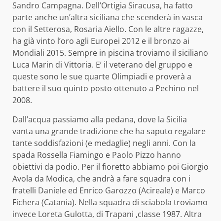
Sandro Campagna. Dell’Ortigia Siracusa, ha fatto
parte anche un’altra siciliana che scenderà in vasca
con il Setterosa, Rosaria Aiello. Con le altre ragazze,
ha già vinto l’oro agli Europei 2012 e il bronzo ai
Mondiali 2015. Sempre in piscina troviamo il siciliano
Luca Marin di Vittoria. E’ il veterano del gruppo e
queste sono le sue quarte Olimpiadi e proverà a
battere il suo quinto posto ottenuto a Pechino nel
2008.
Dall’acqua passiamo alla pedana, dove la Sicilia
vanta una grande tradizione che ha saputo regalare
tante soddisfazioni (e medaglie) negli anni. Con la
spada Rossella Fiamingo e Paolo Pizzo hanno
obiettivi da podio. Per il fioretto abbiamo poi Giorgio
Avola da Modica, che andrà a fare squadra con i
fratelli Daniele ed Enrico Garozzo (Acireale) e Marco
Fichera (Catania). Nella squadra di sciabola troviamo
invece Loreta Gulotta, di Trapani ,classe 1987. Altra