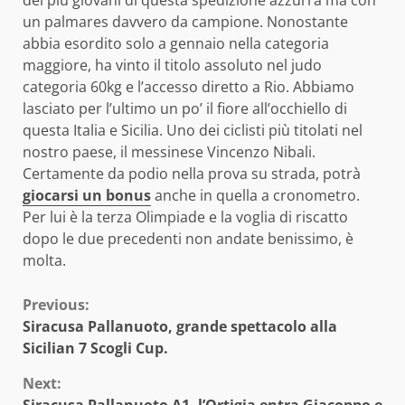
un palmares davvero da campione. Nonostante
abbia esordito solo a gennaio nella categoria
maggiore, ha vinto il titolo assoluto nel judo
categoria 60kg e l’accesso diretto a Rio. Abbiamo
lasciato per l’ultimo un po’ il fiore all’occhiello di
questa Italia e Sicilia. Uno dei ciclisti più titolati nel
nostro paese, il messinese Vincenzo Nibali.
Certamente da podio nella prova su strada, potrà
giocarsi un bonus
anche in quella a cronometro.
Per lui è la terza Olimpiade e la voglia di riscatto
dopo le due precedenti non andate benissimo, è
molta.
Continue
Previous:
Siracusa Pallanuoto, grande spettacolo alla
Reading
Sicilian 7 Scogli Cup.
Next:
Siracusa Pallanuoto A1, l’Ortigia entra Giacoppo e