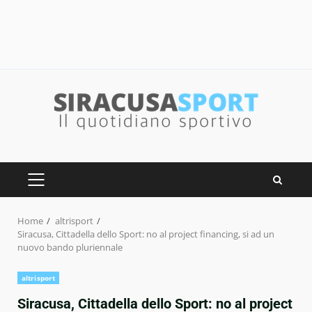
Skip
to
content
PRIMARY
MENU
Home
altrisport
Siracusa, Cittadella dello Sport: no al project financing, si ad un
nuovo bando pluriennale
altrisport
Siracusa, Cittadella dello Sport: no al project