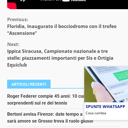
Continue
Previous:
Floridia, Inaugurato il bocciodromo con il trofeo
Reading
“Ascensione”
Next:
Ippica Siracusa, Campionato nazionale a tre
stelle: piazzamenti importanti per Sis e Ortigia
Equiclub
ARTICOLI RECENTI
Roger Federer compie 45 anni: 10 curiosità
sorprendenti sul re del tennis
SPUNTE WHATSAPP
Cosa cambia
Bertoni avvisa Firenze: date tempo a Mastantuono e
sarà amore se Grosso trova il ruolo giusto