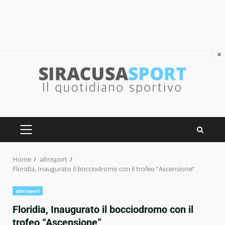
×
Skip
to
content
PRIMARY
MENU
Home
altrisport
Floridia, Inaugurato il bocciodromo con il trofeo “Ascensione”
altrisport
Floridia, Inaugurato il bocciodromo con il
trofeo “Ascensione”