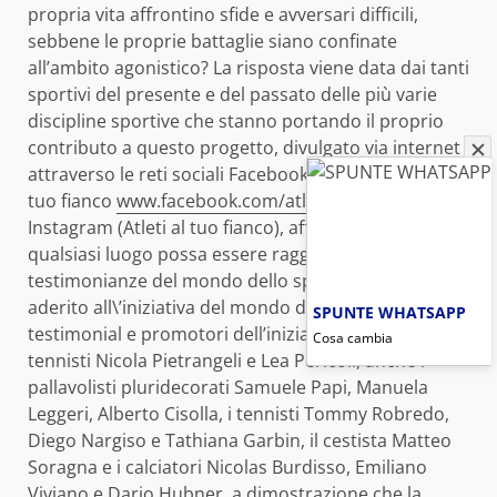
propria vita affrontino sfide e avversari difficili,
sebbene le proprie battaglie siano confinate
all’ambito agonistico? La risposta viene data dai tanti
sportivi del presente e del passato delle più varie
discipline sportive che stanno portando il proprio
contributo a questo progetto, divulgato via internet
attraverso le reti sociali Facebook (Pagina Atleti al
tuo fianco
www.facebook.com/
atletialtuofianco
) e
Instagram (Atleti al tuo fianco), affinché chiunque in
qualsiasi luogo possa essere raggiunto dalle
testimonianze del mondo dello sport. Tra chi ha già
aderito all\’iniziativa del mondo del tennis, oltre ai
SPUNTE WHATSAPP
testimonial e promotori dell’iniziativa, i grandi
Cosa cambia
tennisti Nicola Pietrangeli e Lea Pericoli, anche i
pallavolisti pluridecorati Samuele Papi, Manuela
Leggeri, Alberto Cisolla, i tennisti Tommy Robredo,
Diego Nargiso e Tathiana Garbin, il cestista Matteo
Soragna e i calciatori Nicolas Burdisso, Emiliano
Viviano e Dario Hubner, a dimostrazione che la