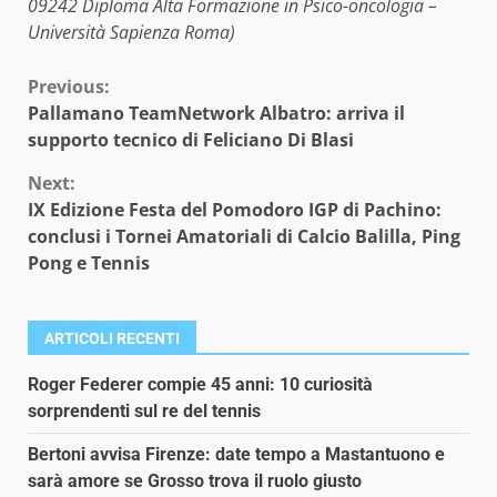
09242 Diploma Alta Formazione in Psico-oncologia –
Università Sapienza Roma)
Continue
Previous:
Pallamano TeamNetwork Albatro: arriva il
Reading
supporto tecnico di Feliciano Di Blasi
Next:
IX Edizione Festa del Pomodoro IGP di Pachino:
conclusi i Tornei Amatoriali di Calcio Balilla, Ping
Pong e Tennis
ARTICOLI RECENTI
Roger Federer compie 45 anni: 10 curiosità
sorprendenti sul re del tennis
Bertoni avvisa Firenze: date tempo a Mastantuono e
sarà amore se Grosso trova il ruolo giusto