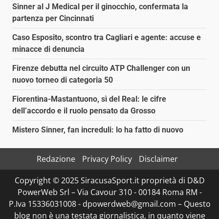
Sinner al J Medical per il ginocchio, confermata la
partenza per Cincinnati
Caso Esposito, scontro tra Cagliari e agente: accuse e
minacce di denuncia
Firenze debutta nel circuito ATP Challenger con un
nuovo torneo di categoria 50
Fiorentina-Mastantuono, sì del Real: le cifre
dell’accordo e il ruolo pensato da Grosso
Mistero Sinner, fan increduli: lo ha fatto di nuovo
Redazione
Privacy Policy
Disclaimer
Copyright © 2025 SiracusaSport.it proprietà di D&D
PowerWeb Srl – Via Cavour 310 - 00184 Roma RM -
P.Iva 15336031008 - dpowerdweb@gmail.com – Questo
blog non è una testata giornalistica, in quanto viene