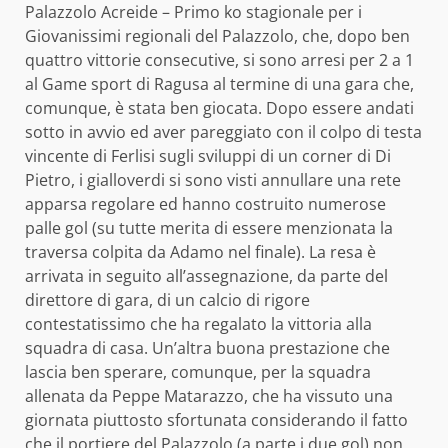
Palazzolo Acreide – Primo ko stagionale per i
Giovanissimi regionali del Palazzolo, che, dopo ben
quattro vittorie consecutive, si sono arresi per 2 a 1
al Game sport di Ragusa al termine di una gara che,
comunque, è stata ben giocata. Dopo essere andati
sotto in avvio ed aver pareggiato con il colpo di testa
vincente di Ferlisi sugli sviluppi di un corner di Di
Pietro, i gialloverdi si sono visti annullare una rete
apparsa regolare ed hanno costruito numerose
palle gol (su tutte merita di essere menzionata la
traversa colpita da Adamo nel finale). La resa è
arrivata in seguito all’assegnazione, da parte del
direttore di gara, di un calcio di rigore
contestatissimo che ha regalato la vittoria alla
squadra di casa. Un’altra buona prestazione che
lascia ben sperare, comunque, per la squadra
allenata da Peppe Matarazzo, che ha vissuto una
giornata piuttosto sfortunata considerando il fatto
che il portiere del Palazzolo (a parte i due gol) non