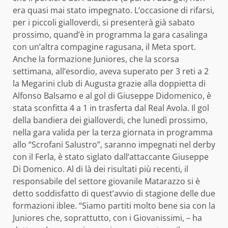
era quasi mai stato impegnato. L’occasione di rifarsi,
per i piccoli gialloverdi, si presenterà già sabato
prossimo, quand’è in programma la gara casalinga
con un’altra compagine ragusana, il Meta sport.
Anche la formazione Juniores, che la scorsa
settimana, all’esordio, aveva superato per 3 reti a 2
la Megarini club di Augusta grazie alla doppietta di
Alfonso Balsamo e al gol di Giuseppe Didomenico, è
stata sconfitta 4 a 1 in trasferta dal Real Avola. Il gol
della bandiera dei gialloverdi, che lunedì prossimo,
nella gara valida per la terza giornata in programma
allo “Scrofani Salustro”, saranno impegnati nel derby
con il Ferla, è stato siglato dall’attaccante Giuseppe
Di Domenico. Al di là dei risultati più recenti, il
responsabile del settore giovanile Matarazzo si è
detto soddisfatto di quest’avvio di stagione delle due
formazioni iblee. “Siamo partiti molto bene sia con la
Juniores che, soprattutto, con i Giovanissimi, – ha