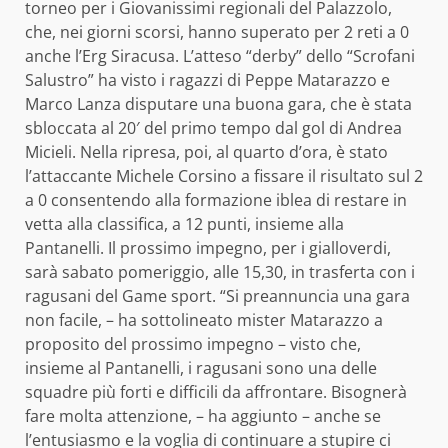
torneo per i Giovanissimi regionali del Palazzolo,
che, nei giorni scorsi, hanno superato per 2 reti a 0
anche l’Erg Siracusa. L’atteso “derby” dello “Scrofani
Salustro” ha visto i ragazzi di Peppe Matarazzo e
Marco Lanza disputare una buona gara, che è stata
sbloccata al 20′ del primo tempo dal gol di Andrea
Micieli. Nella ripresa, poi, al quarto d’ora, è stato
l’attaccante Michele Corsino a fissare il risultato sul 2
a 0 consentendo alla formazione iblea di restare in
vetta alla classifica, a 12 punti, insieme alla
Pantanelli. Il prossimo impegno, per i gialloverdi,
sarà sabato pomeriggio, alle 15,30, in trasferta con i
ragusani del Game sport. “Si preannuncia una gara
non facile, – ha sottolineato mister Matarazzo a
proposito del prossimo impegno – visto che,
insieme al Pantanelli, i ragusani sono una delle
squadre più forti e difficili da affrontare. Bisognerà
fare molta attenzione, – ha aggiunto – anche se
l’entusiasmo e la voglia di continuare a stupire ci