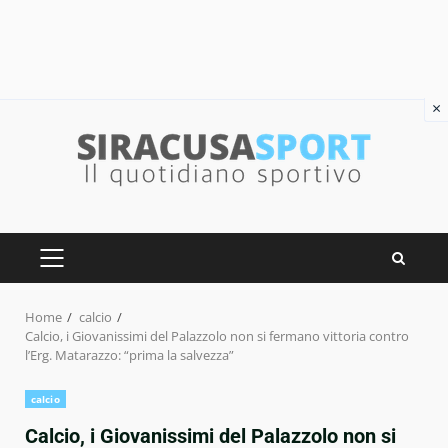
×
Skip
to
content
PRIMARY
MENU
Home
calcio
Calcio, i Giovanissimi del Palazzolo non si fermano vittoria contro
l’Erg. Matarazzo: “prima la salvezza”
calcio
Calcio, i Giovanissimi del Palazzolo non si