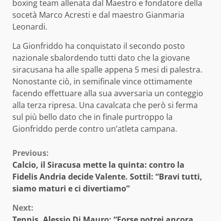
boxing team allenata dal Maestro e fondatore della
socetà Marco Acresti e dal maestro Gianmaria
Leonardi.
La Gionfriddo ha conquistato il secondo posto
nazionale sbalordendo tutti dato che la giovane
siracusana ha alle spalle appena 5 mesi di palestra.
Nonostante ciò, in semifinale vince ottimamente
facendo effettuare alla sua avversaria un conteggio
alla terza ripresa. Una cavalcata che però si ferma
sul più bello dato che in finale purtroppo la
Gionfriddo perde contro un’atleta campana.
Continue
Previous:
Calcio, il Siracusa mette la quinta: contro la
Reading
Fidelis Andria decide Valente. Sottil: “Bravi tutti,
siamo maturi e ci divertiamo”
Next:
Tennis, Alessio Di Mauro: “Forse potrei ancora