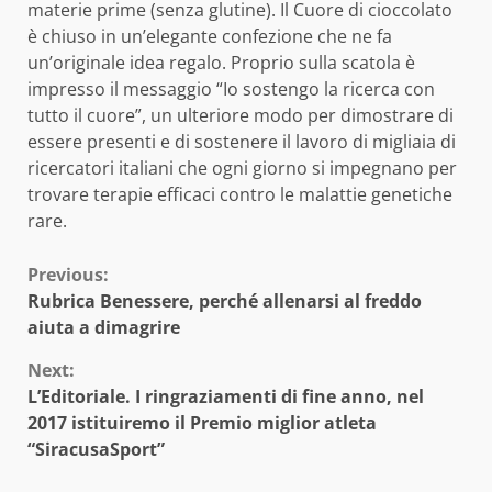
materie prime (senza glutine). Il Cuore di cioccolato
è chiuso in un’elegante confezione che ne fa
un’originale idea regalo. Proprio sulla scatola è
impresso il messaggio “Io sostengo la ricerca con
tutto il cuore”, un ulteriore modo per dimostrare di
essere presenti e di sostenere il lavoro di migliaia di
ricercatori italiani che ogni giorno si impegnano per
trovare terapie efficaci contro le malattie genetiche
rare.
Continue
Previous:
Rubrica Benessere, perché allenarsi al freddo
Reading
aiuta a dimagrire
Next:
L’Editoriale. I ringraziamenti di fine anno, nel
2017 istituiremo il Premio miglior atleta
“SiracusaSport”