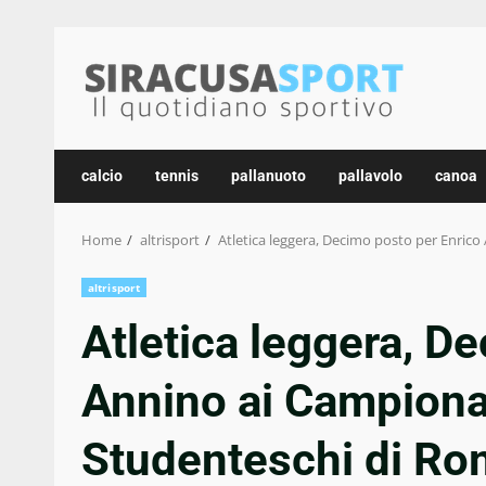
Skip
to
content
calcio
tennis
pallanuoto
pallavolo
canoa
Home
altrisport
Atletica leggera, Decimo posto per Enrico
altrisport
Atletica leggera, D
Annino ai Campionat
Studenteschi di Ro