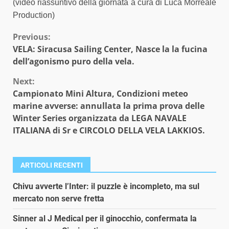
(video riassuntivo della giornata a cura di
Luca Morreale
Production
)
Continue
Previous:
VELA: Siracusa Sailing Center, Nasce la la fucina
Reading
dell’agonismo puro della vela.
Next:
Campionato Mini Altura, Condizioni meteo
marine avverse: annullata la prima prova delle
Winter Series organizzata da LEGA NAVALE
ITALIANA di Sr e CIRCOLO DELLA VELA LAKKIOS.
ARTICOLI RECENTI
Chivu avverte l’Inter: il puzzle è incompleto, ma sul
mercato non serve fretta
Sinner al J Medical per il ginocchio, confermata la