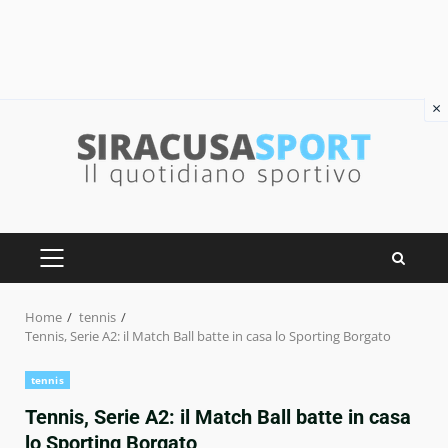
×
Skip
to
content
PRIMARY
MENU
Home
tennis
Tennis, Serie A2: il Match Ball batte in casa lo Sporting Borgato
tennis
Tennis, Serie A2: il Match Ball batte in casa
lo Sporting Borgato