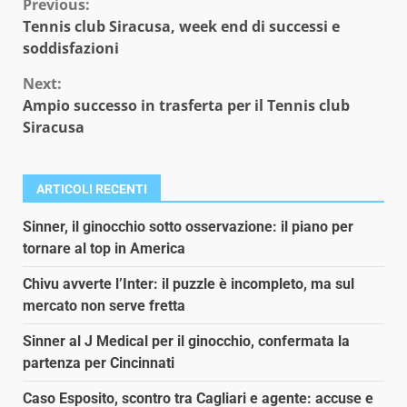
Continue
Previous:
Tennis club Siracusa, week end di successi e
Reading
soddisfazioni
Next:
Ampio successo in trasferta per il Tennis club
Siracusa
ARTICOLI RECENTI
Sinner, il ginocchio sotto osservazione: il piano per
tornare al top in America
Chivu avverte l’Inter: il puzzle è incompleto, ma sul
mercato non serve fretta
Sinner al J Medical per il ginocchio, confermata la
partenza per Cincinnati
Caso Esposito, scontro tra Cagliari e agente: accuse e