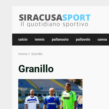
Skip
to
content
calcio
tennis
pallanuoto
pallavolo
canoa
Home
Granillo
Granillo