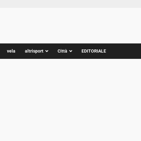
vela
altrisport
Città
EDITORIALE