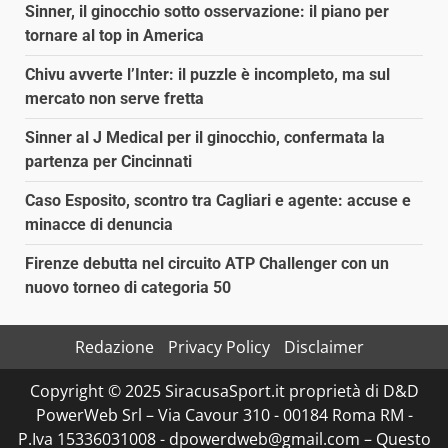
Sinner, il ginocchio sotto osservazione: il piano per
tornare al top in America
Chivu avverte l’Inter: il puzzle è incompleto, ma sul
mercato non serve fretta
Sinner al J Medical per il ginocchio, confermata la
partenza per Cincinnati
Caso Esposito, scontro tra Cagliari e agente: accuse e
minacce di denuncia
Firenze debutta nel circuito ATP Challenger con un
nuovo torneo di categoria 50
Redazione
Privacy Policy
Disclaimer
Copyright © 2025 SiracusaSport.it proprietà di D&D
PowerWeb Srl – Via Cavour 310 - 00184 Roma RM -
P.Iva 15336031008 - dpowerdweb@gmail.com – Questo