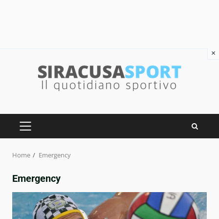
×
Skip
to
content
PRIMARY
MENU
Home
Emergency
Emergency