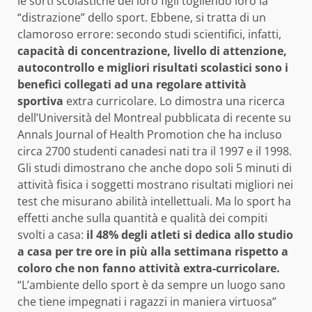
le sorti scolastiche dei loro figli togliendo loro la
“distrazione” dello sport. Ebbene, si tratta di un
clamoroso errore: secondo studi scientifici, infatti,
capacità di concentrazione, livello di attenzione,
autocontrollo e migliori risultati scolastici sono i
benefici collegati ad una regolare attività
sportiva
extra curricolare. Lo dimostra una ricerca
dell’Università del Montreal pubblicata di recente su
Annals Journal of Health Promotion che ha incluso
circa 2700 studenti canadesi nati tra il 1997 e il 1998.
Gli studi dimostrano che anche dopo soli 5 minuti di
attività fisica i soggetti mostrano risultati migliori nei
test che misurano abilità intellettuali. Ma lo sport ha
effetti anche sulla quantità e qualità dei compiti
svolti a casa:
il 48% degli atleti si dedica allo studio
a casa per tre ore in più alla settimana rispetto a
coloro che non fanno attività extra-curricolare.
“L’ambiente dello sport è da sempre un luogo sano
che tiene impegnati i ragazzi in maniera virtuosa”