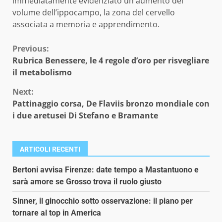
immediatamente evidenziato un aumento del
volume dell’ippocampo, la zona del cervello
associata a memoria e apprendimento.
Continue
Previous:
Rubrica Benessere, le 4 regole d’oro per risvegliare
Reading
il metabolismo
Next:
Pattinaggio corsa, De Flaviis bronzo mondiale con
i due aretusei Di Stefano e Bramante
ARTICOLI RECENTI
Bertoni avvisa Firenze: date tempo a Mastantuono e
sarà amore se Grosso trova il ruolo giusto
Sinner, il ginocchio sotto osservazione: il piano per
tornare al top in America