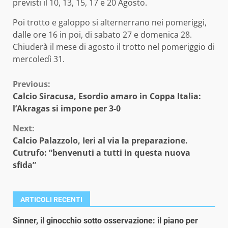
previsti il 10, 13, 15, 17 e 20 Agosto.
Poi trotto e galoppo si alternerrano nei pomeriggi,
dalle ore 16 in poi, di sabato 27 e domenica 28.
Chiuderà il mese di agosto il trotto nel pomeriggio di
mercoledì 31.
Continue
Previous:
Calcio Siracusa, Esordio amaro in Coppa Italia:
Reading
l’Akragas si impone per 3-0
Next:
Calcio Palazzolo, Ieri al via la preparazione.
Cutrufo: “benvenuti a tutti in questa nuova
sfida”
ARTICOLI RECENTI
Sinner, il ginocchio sotto osservazione: il piano per