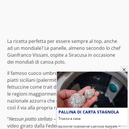
La ricetta perfetta per essere sempre al top, anche
ad un mondiale? Le panelle, almeno secondo lo chef
Gianfranco Vissani, ospite a Siracusa in occasione
dei mondiali di canoa polo.
Il famoso cuoco umbro ha scelto uno dei più famosi
piatti siciliani (palermitani per dirla tutta) e delle
fettuccine come trait d’union tra la Sicilia e la Liguria,
le regioni maggiormente rappresentate nella
nazionale azzurra che oggi scenderà in acqua dando
così il via alla propria rassegna iridata.
PALLINA DI CARTA STAGNOLA
“
Nessun piatto stellato
– ha proseguito lo chef nel
Trucco a casa
video girato dalla Federazione italiana canoa kayak –