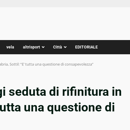
vela
altrisport
Città
EDITORIALE
labria, Sottil: “E’ tutta una questione di consapevolezza”
 seduta di rifinitura in
 tutta una questione di