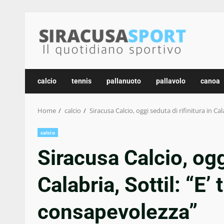
Skip
to
content
calcio
tennis
pallanuoto
pallavolo
canoa
Home
calcio
Siracusa Calcio, oggi seduta di rifinitura in Ca
calcio
Siracusa Calcio, oggi
Calabria, Sottil: “E’
consapevolezza”