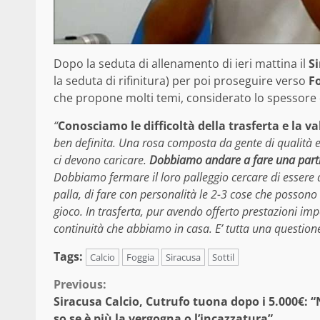
Dopo la seduta di allenamento di ieri mattina il
S
la seduta di rifinitura) per poi proseguire verso
F
che propone molti temi, considerato lo spessore 
“
Conosciamo le difficoltà della trasferta e la 
ben definita. Una rosa composta da gente di qualità e 
ci devono caricare.
Dobbiamo andare a fare una parti
Dobbiamo fermare il loro palleggio cercare di essere
palla, di fare con personalità le 2-3 cose che possono m
gioco. In trasferta, pur avendo offerto prestazioni i
continuità che abbiamo in casa. E’ tutta una question
Tags:
Calcio
Foggia
Siracusa
Sottil
Continue
Previous:
Siracusa Calcio, Cutrufo tuona dopo i 5.000€: 
Reading
so se è più la vergogna o l’incazzatura”