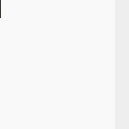
:
.
”