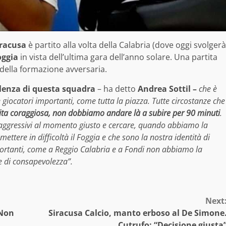
iracusa
è partito alla volta della Calabria (dove oggi svolgerà
oggia
in vista dell’ultima gara dell’anno solare. Una partita
della formazione avversaria.
valenza di questa squadra
– ha detto
Andrea Sottil –
che è
giocatori importanti, come tutta la piazza. Tutte circostanze che
ta coraggiosa, non dobbiamo andare là a subire per 90 minuti
.
 aggressivi al momento giusto e cercare, quando abbiamo la
ettere in difficoltà il Foggia e che sono la nostra identità di
mportanti, come a Reggio Calabria e a Fondi non abbiamo la
e di consapevolezza”.
Next
“Non
Siracusa Calcio, manto erboso al De Simone
Cutrufo: “Decisione giusta