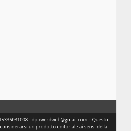
:
l
i
Iva 15336031008 - dpowerdweb@gmail.com – Questo
considerarsi un prodotto editoriale ai sensi della