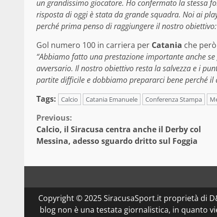
un grandissimo giocatore. Ho confermato la stessa fo
risposta di oggi è stata da grande squadra. Noi ai pl
perché prima penso di raggiungere il nostro obiettivo:
Gol numero 100 in carriera per
Catania
che però 
“Abbiamo fatto una prestazione importante anche se gi
avversario. Il nostro obiettivo resta la salvezza e i p
partite difficile e dobbiamo prepararci bene perché i
Tags:
Calcio
Catania Emanuele
Conferenza Stampa
Me
Continue
Previous:
Calcio, il Siracusa centra anche il Derby col
Reading
Messina, adesso sguardo dritto sul Foggia
Copyright © 2025 SiracusaSport.it proprietà di
blog non è una testata giornalistica, in quanto v