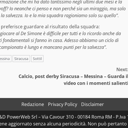
rmazione che mi ha dato tantissimo negli ultimi due mesi e la
ayoff? Io neanche ci penso e non perché sia un miraggio, ma solo
 la salvezza. Io e la mia squadra ragioniamo solo su quello”.
preferisce guardare al risultato della squadra:
ocare al De Simone è difficile per tutti e lo ricordo anche da
unti fondamentali si fanno in casa. Adesso abbiamo un ciclo di
l campionato è lungo e mancano punti per la salvezza”.
ssina
Siracusa
Sottil
Next
Calcio, post derby Siracusa – Messina – Guarda i
video con i momenti salient
Redazione
Privacy Policy
Disclaimer
 D&D PowerWeb Srl – Via Cavour 310 - 00184 Roma RM - P.
iene aggiornato senza alcuna periodicità. Non può pertanto 