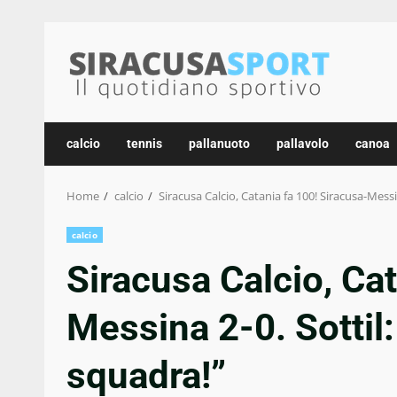
Skip
to
content
calcio
tennis
pallanuoto
pallavolo
canoa
Home
calcio
Siracusa Calcio, Catania fa 100! Siracusa-Messi
calcio
Siracusa Calcio, Cat
Messina 2-0. Sottil:
squadra!”