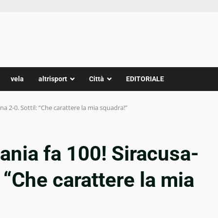
vela
altrisport
Città
EDITORIALE
na 2-0. Sottil: “Che carattere la mia squadra!”
ania fa 100! Siracusa-
 “Che carattere la mia