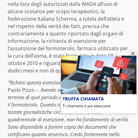
nella lista degli autorizzati dalla WADA all’uso di
alcune sostanze per scopo terapeutico, la
Federazione Italiana Scherma, a tutela dell’atleta e
nel rispetto della verità dei fatti, precisa che
contrariamente a quanto riportato dagli organi di
informazione, la richiesta di esenzione per
l’assunzione del formoterolo, farmaco utilizzato per
la cura dell’asma, è stata formulata in data 18
ottobre 2010 e riguardava un periodo di tempo di
dodici mesi e non di quattro anni.
“Richiesi questa esenzione per solo dodici mesi
– spiega
Paolo Pizzo –.
Avendo superato i problemi d’asma, al
termine di quel periodo d’esenzione, non ho più assunto
TRUFFA CHIAMATA
il formoterolo. Quanto riportato quindi oggi su alcune
Ti chiamano e poi attaccano
testate giornalistiche circa una mia richiesta
quadriennale di esenzione, non ha fondamento di verità.
Sono disponibile a fornire copia dei documenti che
certificano quanto asserisco. Credo fortemente nella