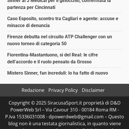
Sinner al J Medical per il ginocchio, confermata la
partenza per Cincinnati
Caso Esposito, scontro tra Cagliari e agente: accuse e
minacce di denuncia
Firenze debutta nel circuito ATP Challenger con un
nuovo torneo di categoria 50
Fiorentina-Mastantuono, sì del Real: le cifre
dell’accordo e il ruolo pensato da Grosso
Mistero Sinner, fan increduli: lo ha fatto di nuovo
Redazione
Privacy Policy
Disclaimer
Copyright © 2025 SiracusaSport.it proprietà di D&D
PowerWeb Srl – Via Cavour 310 - 00184 Roma RM -
P.Iva 15336031008 - dpowerdweb@gmail.com – Questo
blog non è una testata giornalistica, in quanto viene