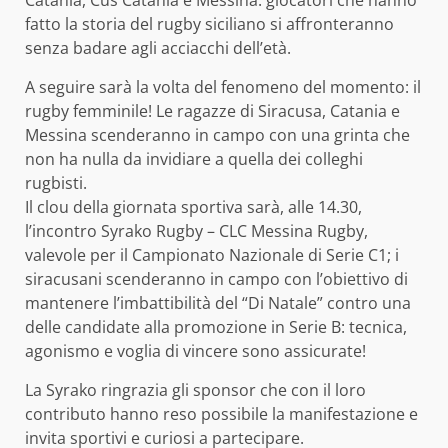
Catania, Cus Catania e Messina: giocatori che hanno
fatto la storia del rugby siciliano si affronteranno
senza badare agli acciacchi dell’età.
A seguire sarà la volta del fenomeno del momento: il
rugby femminile! Le ragazze di Siracusa, Catania e
Messina scenderanno in campo con una grinta che
non ha nulla da invidiare a quella dei colleghi
rugbisti.
Il clou della giornata sportiva sarà, alle 14.30,
l’incontro Syrako Rugby – CLC Messina Rugby,
valevole per il Campionato Nazionale di Serie C1; i
siracusani scenderanno in campo con l’obiettivo di
mantenere l’imbattibilità del “Di Natale” contro una
delle candidate alla promozione in Serie B: tecnica,
agonismo e voglia di vincere sono assicurate!
La Syrako ringrazia gli sponsor che con il loro
contributo hanno reso possibile la manifestazione e
invita sportivi e curiosi a partecipare.