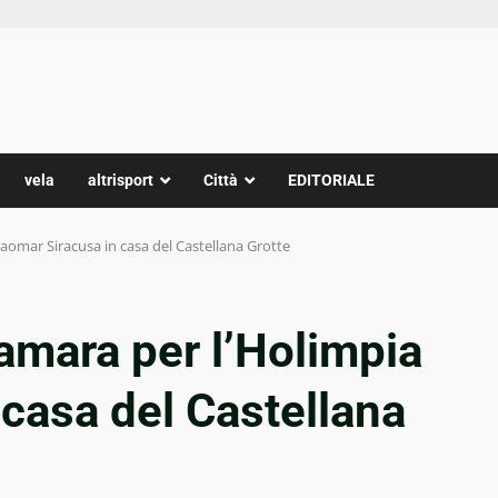
vela
altrisport
Città
EDITORIALE
Paomar Siracusa in casa del Castellana Grotte
 amara per l’Holimpia
casa del Castellana