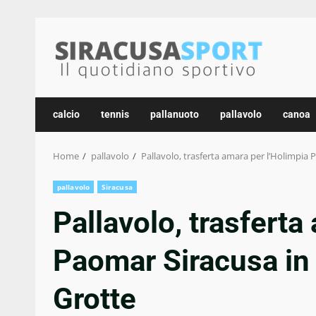
Skip
to
content
calcio
tennis
pallanuoto
pallavolo
canoa
Home
pallavolo
Pallavolo, trasferta amara per l’Holimpia 
pallavolo
Siracusa
Pallavolo, trasferta
Paomar Siracusa in 
Grotte