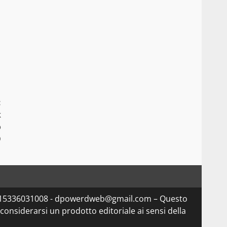
:
k
o
D
Iva 15336031008 - dpowerdweb@gmail.com – Questo
considerarsi un prodotto editoriale ai sensi della