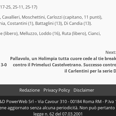
17-25, 25-11, 25-17)
 Cavallieri, Moschettini, Carlozzi (capitano, 11 punti),
, Costantini (1), Battaglini (13), Di Candia (13).
e (libero), Melluzzo, Loddo (16), Ruta (libero), Cianci,
Next
Pallavolo, un Holimpia tutta cuore cede al tie brea
 3-0
contro il Primeluci Castelvetrano. Successo contr
il Carlentini per la serie 
Redazione
Privacy Policy
Disclaimer
 D&D PowerWeb Srl – Via Cavour 310 - 00184 Roma RM - P.
iene aggiornato senza alcuna periodicità. Non può pertanto 
legge n. 62 del 07.03.2001