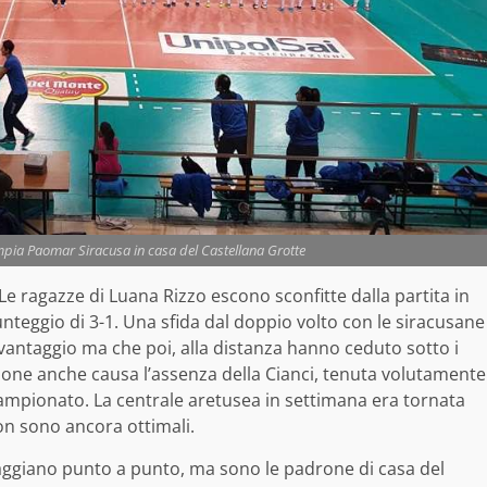
impia Paomar Siracusa in casa del Castellana Grotte
e ragazze di Luana Rizzo escono sconfitte dalla partita in
unteggio di 3-1. Una sfida dal doppio volto con le siracusane
e svantaggio ma che poi, alla distanza hanno ceduto sotto i
zione anche causa l’assenza della Cianci, tenuta volutamente
campionato. La centrale aretusea in settimana era tornata
on sono ancora ottimali.
viaggiano punto a punto, ma sono le padrone di casa del