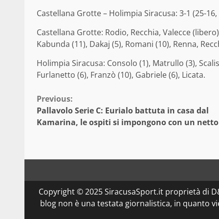
Castellana Grotte – Holimpia Siracusa: 3-1 (25-16, 
Castellana Grotte: Rodio, Recchia, Valecce (libero),
Kabunda (11), Dakaj (5), Romani (10), Renna, Recchia
Holimpia Siracusa: Consolo (1), Matrullo (3), Scalis
Furlanetto (6), Franzò (10), Gabriele (6), Licata.
Continue
Previous:
Pallavolo Serie C: Eurialo battuta in casa dal
Reading
Kamarina, le ospiti si impongono con un netto
Copyright © 2025 SiracusaSport.it proprietà di
blog non è una testata giornalistica, in quanto v