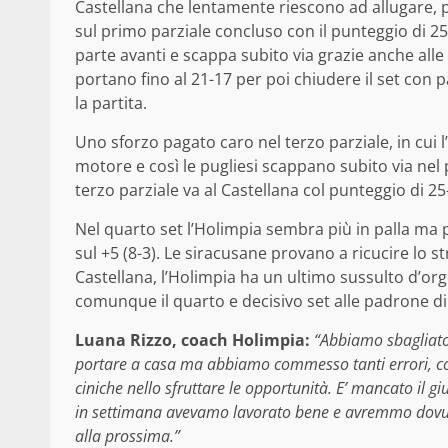
Castellana che lentamente riescono ad allugare, p
sul primo parziale concluso con il punteggio di 
parte avanti e scappa subito via grazie anche all
portano fino al 21-17 per poi chiudere il set con pa
la partita.
Uno sforzo pagato caro nel terzo parziale, in cui l
motore e così le pugliesi scappano subito via nel 
terzo parziale va al Castellana col punteggio di 25
Nel quarto set l’Holimpia sembra più in palla ma 
sul +5 (8-3). Le siracusane provano a ricucire lo 
Castellana, l’Holimpia ha un ultimo sussulto d’org
comunque il quarto e decisivo set alle padrone di 
Luana Rizzo, coach Holimpia:
“Abbiamo sbagliato
portare a casa ma abbiamo commesso tanti errori, cos
ciniche nello sfruttare le opportunità. E’ mancato il 
in settimana avevamo lavorato bene e avremmo dovut
alla prossima.”