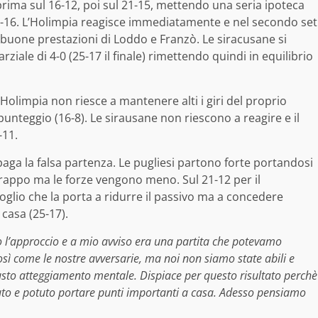
rima sul 16-12, poi sul 21-15, mettendo una seria ipoteca
25-16. L’Holimpia reagisce immediatamente e nel secondo set
e buone prestazioni di Loddo e Franzò. Le siracusane si
rziale di 4-0 (25-17 il finale) rimettendo quindi in equilibrio
’Holimpia non riesce a mantenere alti i giri del proprio
punteggio (16-8). Le sirausane non riescono a reagire e il
-11.
paga la falsa partenza. Le pugliesi partono forte portandosi
strappo ma le forze vengono meno. Sul 21-12 per il
oglio che la porta a ridurre il passivo ma a concedere
casa (25-17).
 l’approccio e a mio avviso era una partita che potevamo
ì come le nostre avversarie, ma noi non siamo state abili e
giusto atteggiamento mentale. Dispiace per questo risultato perchè
o e potuto portare punti importanti a casa. Adesso pensiamo