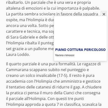
ribaltarlo. Un parziale che è una vera e propria
altalena di emozioni e la cui importanza è palpabile.
La partita sembra scivolare in favore della squadra
ospite, ma l’Holimpia è dura a morire e lo dimostra
ancora una volta. Sotto per 19-22, con cuore,
carattere e tecnica, ma soprattutto grazie a due ace
di Sara Gabriele e delle ottime scelte in attacco,
l’Holimpia ribalta il punteggio prima di aggiudicarsi il
set grazie a un pallone messo a terra dalla solita
PIANO COTTURA PERICOLOSO
Laura Loddo.
Vanno rimossi
Il quarto parziale è una pura formalità. Le ragazze di
Cammarana scappano subito nel punteggio e
creano un solco invalicabile (17-5). Il resto è pura
accademia con l’Holimpia che amministra e gestisce
il tentativo delle catanesi di ridurre il gap. A chiudere
la pratica ci pensa il muro della Cianci che consegna
il parziale all’Holimpia. Con questi tre punti
l’Holimpia approda a quota 7 in classifica, scavalca la