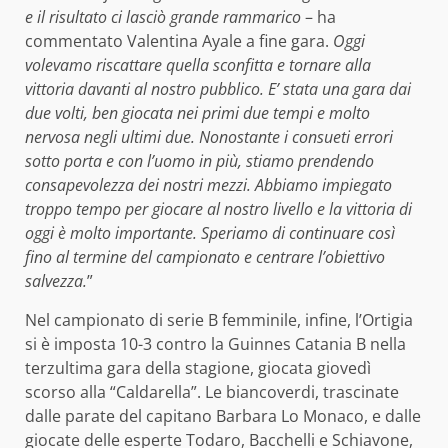
e il risultato ci lasciò grande rammarico
– ha
commentato Valentina Ayale a fine gara.
Oggi
volevamo riscattare quella sconfitta e tornare alla
vittoria davanti al nostro pubblico. E’ stata una gara dai
due volti, ben giocata nei primi due tempi e molto
nervosa negli ultimi due. Nonostante i consueti errori
sotto porta e con l’uomo in più, stiamo prendendo
consapevolezza dei nostri mezzi. Abbiamo impiegato
troppo tempo per giocare al nostro livello e la vittoria di
oggi è molto importante. Speriamo di continuare così
fino al termine del campionato e centrare l’obiettivo
salvezza.
”
Nel campionato di serie B femminile, infine, l’Ortigia
si è imposta 10-3 contro la Guinnes Catania B nella
terzultima gara della stagione, giocata giovedì
scorso alla “Caldarella”. Le biancoverdi, trascinate
dalle parate del capitano Barbara Lo Monaco, e dalle
giocate delle esperte Todaro, Bacchelli e Schiavone,