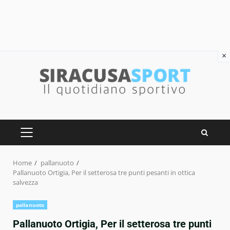
×
Skip
to
content
PRIMARY
MENU
Home
pallanuoto
Pallanuoto Ortigia, Per il setterosa tre punti pesanti in ottica
salvezza
pallanuoto
Pallanuoto Ortigia, Per il setterosa tre punti