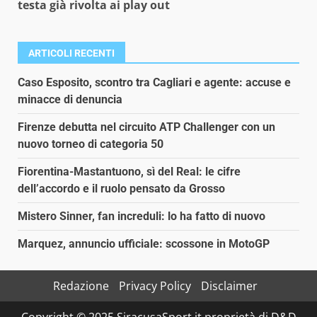
testa già rivolta ai play out
ARTICOLI RECENTI
Caso Esposito, scontro tra Cagliari e agente: accuse e
minacce di denuncia
Firenze debutta nel circuito ATP Challenger con un
nuovo torneo di categoria 50
Fiorentina-Mastantuono, sì del Real: le cifre
dell’accordo e il ruolo pensato da Grosso
Mistero Sinner, fan increduli: lo ha fatto di nuovo
Marquez, annuncio ufficiale: scossone in MotoGP
Redazione
Privacy Policy
Disclaimer
Copyright © 2025 SiracusaSport.it proprietà di D&D