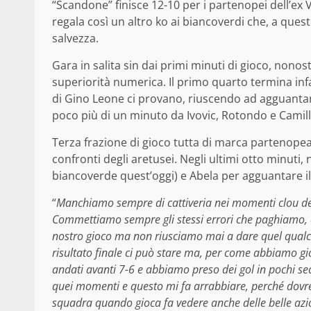
“Scandone” finisce 12-10 per i partenopei dell’ex V
regala così un altro ko ai biancoverdi che, a quest
salvezza.
Gara in salita sin dai primi minuti di gioco, nonos
superiorità numerica. Il primo quarto termina infat
di Gino Leone ci provano, riuscendo ad agguantare 
poco più di un minuto da Ivovic, Rotondo e Camiller
Terza frazione di gioco tutta di marca partenopea 
confronti degli aretusei. Negli ultimi otto minuti,
biancoverde quest’oggi) e Abela per agguantare il 
“
Manchiamo sempre di cattiveria nei momenti clou d
Commettiamo sempre gli stessi errori che paghiamo, co
nostro gioco ma non riusciamo mai a dare quel qualcosa
risultato finale ci può stare ma, per come abbiamo 
andati avanti 7-6 e abbiamo preso dei gol in pochi se
quei momenti e questo mi fa arrabbiare, perché dovrem
squadra quando gioca fa vedere anche delle belle az