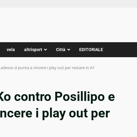
vela
altrisport
Città
EDITORIALE
 adesso si punta a vincere i play out per restare in A1
Ko contro Posillipo e
ncere i play out per