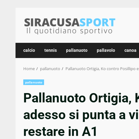
Skip
to
content
calcio
tennis
pallanuoto
pallavolo
canoa
Home
pallanuoto
Pallanuoto Ortigia, Ko contro Posillipo e
pallanuoto
Pallanuoto Ortigia, 
adesso si punta a vi
restare in A1