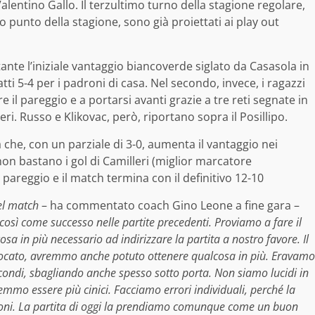
alentino Gallo. Il terzultimo turno della stagione regolare,
o punto della stagione, sono già proiettati ai play out
tante l’iniziale vantaggio biancoverde siglato da Casasola in
ti 5-4 per i padroni di casa. Nel secondo, invece, i ragazzi
il pareggio e a portarsi avanti grazie a tre reti segnate in
i. Russo e Klikovac, però, riportano sopra il Posillipo.
che, con un parziale di 3-0, aumenta il vantaggio nei
 non bastano i gol di Camilleri (miglior marcatore
pareggio e il match termina con il definitivo 12-10
el match
– ha commentato coach Gino Leone a fine gara –
sì come successo nelle partite precedenti. Proviamo a fare il
 in più necessario ad indirizzare la partita a nostro favore. Il
giocato, avremmo anche potuto ottenere qualcosa in più. Eravamo
condi, sbagliando anche spesso sotto porta. Non siamo lucidi in
mo essere più cinici. Facciamo errori individuali, perché la
ioni. La partita di oggi la prendiamo comunque come un buon