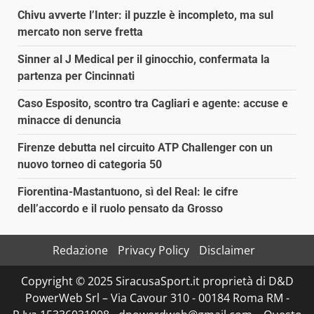
Chivu avverte l’Inter: il puzzle è incompleto, ma sul
mercato non serve fretta
Sinner al J Medical per il ginocchio, confermata la
partenza per Cincinnati
Caso Esposito, scontro tra Cagliari e agente: accuse e
minacce di denuncia
Firenze debutta nel circuito ATP Challenger con un
nuovo torneo di categoria 50
Fiorentina-Mastantuono, sì del Real: le cifre
dell’accordo e il ruolo pensato da Grosso
Redazione
Privacy Policy
Disclaimer
Copyright © 2025 SiracusaSport.it proprietà di D&D
PowerWeb Srl – Via Cavour 310 - 00184 Roma RM -