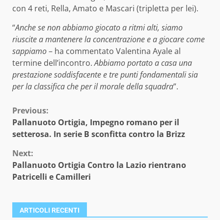
con 4 reti, Rella, Amato e Mascari (tripletta per lei).
“
Anche se non abbiamo giocato a ritmi alti, siamo
riuscite a mantenere la concentrazione e a giocare come
sappiamo
– ha commentato Valentina Ayale al
termine dell’incontro.
Abbiamo portato a casa una
prestazione soddisfacente e tre punti fondamentali sia
per la classifica che per il morale della squadra
”.
Continue
Previous:
Pallanuoto Ortigia, Impegno romano per il
Reading
setterosa. In serie B sconfitta contro la Brizz
Next:
Pallanuoto Ortigia Contro la Lazio rientrano
Patricelli e Camilleri
ARTICOLI RECENTI