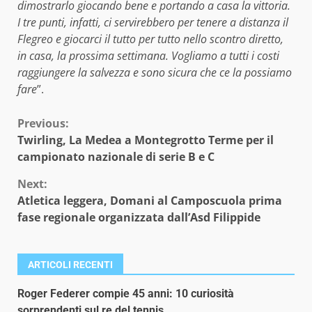
dimostrarlo giocando bene e portando a casa la vittoria.
I tre punti, infatti, ci servirebbero per tenere a distanza il
Flegreo e giocarci il tutto per tutto nello scontro diretto,
in casa, la prossima settimana. Vogliamo a tutti i costi
raggiungere la salvezza e sono sicura che ce la possiamo
fare
”.
Continue
Previous:
Twirling, La Medea a Montegrotto Terme per il
Reading
campionato nazionale di serie B e C
Next:
Atletica leggera, Domani al Camposcuola prima
fase regionale organizzata dall’Asd Filippide
ARTICOLI RECENTI
Roger Federer compie 45 anni: 10 curiosità
sorprendenti sul re del tennis