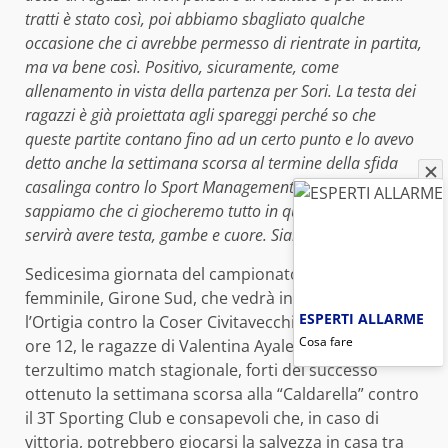
tratti è stato così, poi abbiamo sbagliato qualche
occasione che ci avrebbe permesso di rientrate in partita,
ma va bene così. Positivo, sicuramente, come
allenamento in vista della partenza per Sori. La testa dei
ragazzi è già proiettata agli spareggi perché so che
queste partite contano fino ad un certo punto e lo avevo
detto anche la settimana scorsa al termine della sfida
casalinga contro lo Sport Management. Adesso
sappiamo che ci giocheremo tutto in quattro tempi e
servirà avere testa, gambe e cuore. Siamo pronti
”.
Sedicesima giornata del campionato di A2
femminile, Girone Sud, che vedrà invece impegnata
ESPERTI ALLARME
l’Ortigia contro la Coser Civitavecchia. Domani, alle
Cosa fare
ore 12, le ragazze di Valentina Ayale giocheranno il
terzultimo match stagionale, forti del successo
ottenuto la settimana scorsa alla “Caldarella” contro
il 3T Sporting Club e consapevoli che, in caso di
vittoria, potrebbero giocarsi la salvezza in casa tra