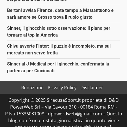
Bertoni avvisa Firenze: date tempo a Mastantuono e
sarà amore se Grosso trova il ruolo giusto
Sinner, il ginocchio sotto osservazione: il piano per
tornare al top in America
Chivu avverte l’Inter: il puzzle è incompleto, ma sul
mercato non serve fretta
Sinner al J Medical per il ginocchio, confermata la
partenza per Cincinnati
Redazione
Privacy Policy
Disclaimer
Copyright © 2025 SiracusaSport.it proprietà di D&D
PowerWeb Srl – Via Cavour 310 - 00184 Roma RM -
P.Iva 15336031008 - dpowerdweb@gmail.com – Questo
blog non è una testata giornalistica, in quanto viene