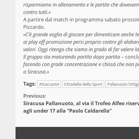
risparmiamo in allenamento e le partite che dovevamo 
contro tutti.»
A partire dal match in programma sabato prossimo,
Piccardo.
«C’è grande voglia di giocare per dimenticare anche le 
ai play off promozione persi proprio contro gli alabar
valori. Oggi ritengo che siamo in grado di far valere l
Il gruppo sta maturando partita dopo partita
– concl
facendo con grade concentrazione e chissà che non p
a Siracusa.»
Tags:
Attaccante
Cittadella dello Sport
Pallanuoto Ortigi
Continue
Previous:
Siracusa Pallanuoto, al via il Trofeo Alfeo riser
Reading
agli under 17 alla “Paolo Caldarella”