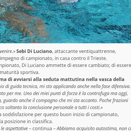
venire.»
Sebi Di Luciano
, attaccante ventiquattrenne,
 impegno di campionato, in casa contro il Trieste.
 campionato, Di Luciano ammette di essere cambiato; di esser
maturità sportiva.
ma di avviarsi alla seduta mattutina nella vasca della
 di guida tecnica, mi sto applicando anche nella fase difensiva.
nto per me. Uno dei miei punti di forza è la controfuga ma oggi,
ria, guardo anche il compagno che mi sta accanto. Poche frazioni
 soltanto la conclusione personale a tutti i costi.»
 soddisfazione per questo buon inizio di campionato,
 posizione in classifica.
le aspettative
– continua –
Abbiamo acquisito autostima, non c