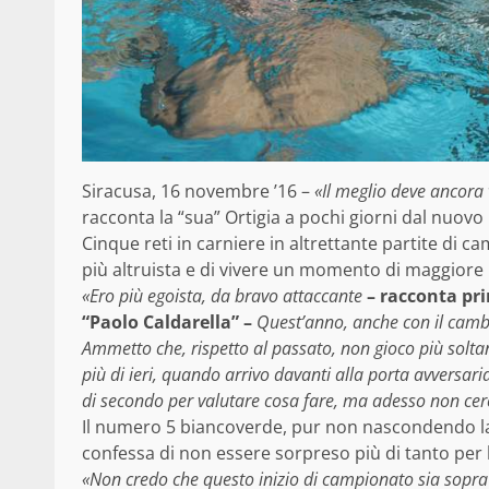
Siracusa, 16 novembre ’16 –
«Il meglio deve ancora 
racconta la “sua” Ortigia a pochi giorni dal nuovo
Cinque reti in carniere in altrettante partite di
più altruista e di vivere un momento di maggiore 
«Ero più egoista, da bravo attaccante
– racconta pri
“Paolo Caldarella” –
Quest’anno, anche con il cambio
Ammetto che, rispetto al passato, non gioco più solta
più di ieri, quando arrivo davanti alla porta avversa
di secondo per valutare cosa fare, ma adesso non cerco
Il numero 5 biancoverde, pur non nascondendo la
confessa di non essere sorpreso più di tanto per la
«Non credo che questo inizio di campionato sia sopra 