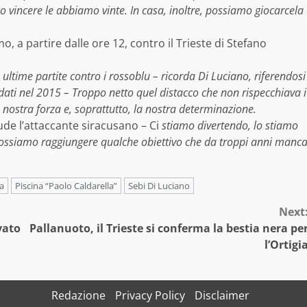
vincere le abbiamo vinte. In casa, inoltre, possiamo giocarcela
 a partire dalle ore 12, contro il Trieste di Stefano
ultime partite contro i rossoblu – ricorda Di Luciano, riferendosi
dati nel 2015 – Troppo netto quel distacco che non rispecchiava i
a nostra forza e, soprattutto, la nostra determinazione.
ude l’attaccante siracusano – Ci
stiamo divertendo, lo stiamo
ossiamo raggiungere qualche obiettivo che da troppi anni manc
a
Piscina “Paolo Caldarella”
Sebi Di Luciano
Next
vato
Pallanuoto, il Trieste si conferma la bestia nera pe
l’Ortigi
Redazione
Privacy Policy
Disclaimer