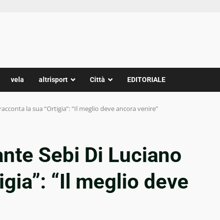
vela
altrisport
Città
EDITORIALE
racconta la sua “Ortigia”: “Il meglio deve ancora venire”
ante Sebi Di Luciano
igia”: “Il meglio deve