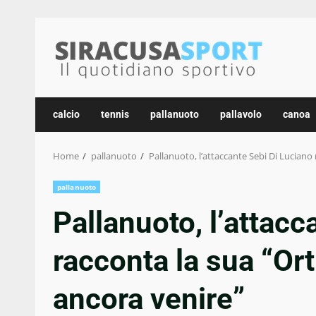
Skip
to
content
calcio
tennis
pallanuoto
pallavolo
canoa
Home
pallanuoto
Pallanuoto, l’attaccante Sebi Di Luciano 
pallanuoto
Pallanuoto, l’attacc
racconta la sua “Ort
ancora venire”