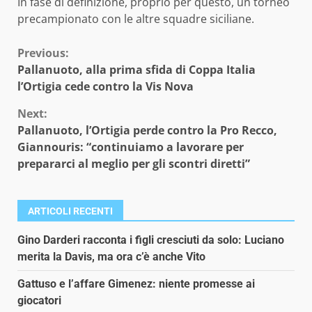
In fase di definizione, proprio per questo, un torneo
precampionato con le altre squadre siciliane.
Continue
Previous:
Pallanuoto, alla prima sfida di Coppa Italia
Reading
l’Ortigia cede contro la Vis Nova
Next:
Pallanuoto, l’Ortigia perde contro la Pro Recco,
Giannouris: “continuiamo a lavorare per
prepararci al meglio per gli scontri diretti”
ARTICOLI RECENTI
Gino Darderi racconta i figli cresciuti da solo: Luciano
merita la Davis, ma ora c’è anche Vito
Gattuso e l’affare Gimenez: niente promesse ai
giocatori