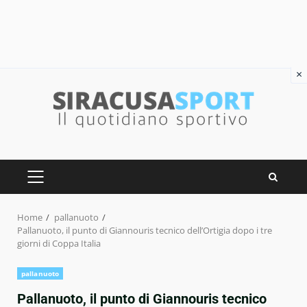
×
Skip
to
content
PRIMARY
MENU
Home
pallanuoto
Pallanuoto, il punto di Giannouris tecnico dell’Ortigia dopo i tre
giorni di Coppa Italia
pallanuoto
Pallanuoto, il punto di Giannouris tecnico