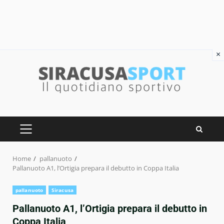
×
Skip
to
content
PRIMARY
MENU
Home
pallanuoto
Pallanuoto A1, l’Ortigia prepara il debutto in Coppa Italia
pallanuoto
Siracusa
Pallanuoto A1, l’Ortigia prepara il debutto in
Coppa Italia