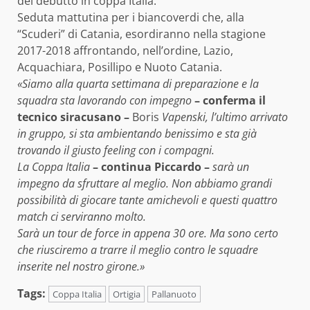
del debutto in coppa Italia.
Seduta mattutina per i biancoverdi che, alla
“Scuderi” di Catania, esordiranno nella stagione
2017-2018 affrontando, nell’ordine, Lazio,
Acquachiara, Posillipo e Nuoto Catania.
«Siamo alla quarta settimana di preparazione e la
squadra sta lavorando con impegno
– conferma il
tecnico siracusano –
Boris
Vapenski, l’ultimo arrivato
in gruppo, si sta ambientando benissimo e sta già
trovando il giusto feeling con i compagni.
La Coppa Italia
– continua Piccardo –
sarà un
impegno da sfruttare al meglio. Non abbiamo grandi
possibilità di giocare tante amichevoli e questi quattro
match ci serviranno molto.
Sarà un tour de force in appena 30 ore. Ma sono certo
che riusciremo a trarre il meglio contro le squadre
inserite nel nostro girone.»
Tags:
Coppa Italia
Ortigia
Pallanuoto