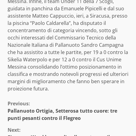
Messina. Infine, il team Under 11 della 7 Scogli,
guidata in panchina da Emanuele Pipicelli e dal suo
assistente Matteo Cappuccio, ieri, a Siracusa, presso
la piscina “Paolo Caldarella”, ha disputato il
concentramento di categoria vincendo, sotto gli
occhi interessati del Commissario Tecnico della
Nazionale Italiana di Pallanuoto Sandro Campagna
che ha assistito a tutte le partite, per 19 a 0 contro la
Sikelia Waterpolo e per 12 a 0 contro il Cus Unime
Messina consolidando l’ottimo posizionamento in
classifica e mostrando notevoli progressi ed ulteriori
margini di miglioramento che fanno ben sperare in
proiezione futura.
Continue
Previous:
Pallanuoto Ortigia, Setterosa tutto cuore: tre
Reading
punti pesanti contro il Flegreo
Next: