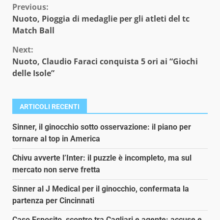
Continue
Previous:
Nuoto, Pioggia di medaglie per gli atleti del tc
Reading
Match Ball
Next:
Nuoto, Claudio Faraci conquista 5 ori ai “Giochi
delle Isole”
ARTICOLI RECENTI
Sinner, il ginocchio sotto osservazione: il piano per
tornare al top in America
Chivu avverte l’Inter: il puzzle è incompleto, ma sul
mercato non serve fretta
Sinner al J Medical per il ginocchio, confermata la
partenza per Cincinnati
Caso Esposito, scontro tra Cagliari e agente: accuse e