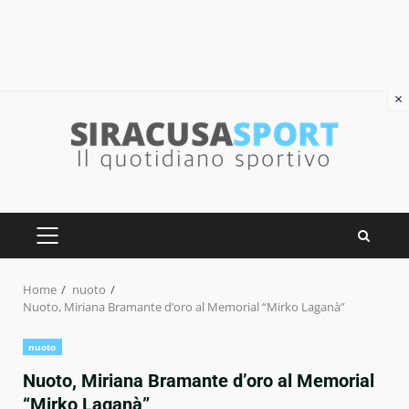
×
Skip
to
content
PRIMARY
MENU
Home
nuoto
Nuoto, Miriana Bramante d’oro al Memorial “Mirko Laganà”
nuoto
Nuoto, Miriana Bramante d’oro al Memorial
“Mirko Laganà”