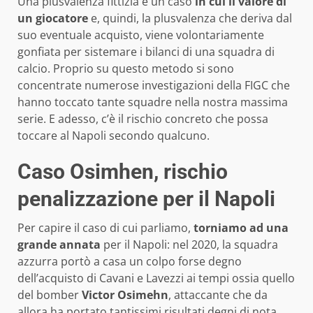
Una plusvalenza fittizia è un caso
in cui il valore di
un giocatore
e, quindi, la plusvalenza che deriva dal
suo eventuale acquisto, viene volontariamente
gonfiata per sistemare i bilanci di una squadra di
calcio. Proprio su questo metodo si sono
concentrate numerose investigazioni della FIGC che
hanno toccato tante squadre nella nostra massima
serie. E adesso, c’è il rischio concreto che possa
toccare al Napoli secondo qualcuno.
Caso Osimhen, rischio
penalizzazione per il Napoli
Per capire il caso di cui parliamo,
torniamo ad una
grande annata
per il Napoli: nel 2020, la squadra
azzurra portò a casa un colpo forse degno
dell’acquisto di Cavani e Lavezzi ai tempi ossia quello
del bomber
Victor Osimehn
, attaccante che da
allora ha portato tantissimi risultati degni di nota