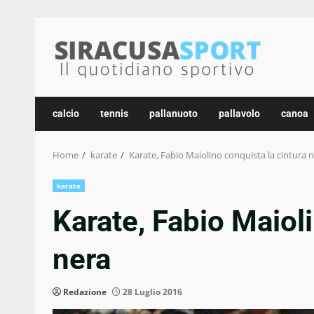
Skip
to
content
calcio
tennis
pallanuoto
pallavolo
canoa
Home
karate
Karate, Fabio Maiolino conquista la cintura 
karate
Karate, Fabio Maioli
nera
Redazione
28 Luglio 2016