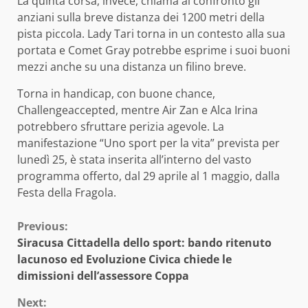
La quinta corsa, invece, chiama al confronto gli
anziani sulla breve distanza dei 1200 metri della
pista piccola. Lady Tari torna in un contesto alla sua
portata e Comet Gray potrebbe esprime i suoi buoni
mezzi anche su una distanza un filino breve.
Torna in handicap, con buone chance,
Challengeaccepted, mentre Air Zan e Alca Irina
potrebbero sfruttare perizia agevole. La
manifestazione “Uno sport per la vita” prevista per
lunedì 25, è stata inserita all’interno del vasto
programma offerto, dal 29 aprile al 1 maggio, dalla
Festa della Fragola.
Continue
Previous:
Siracusa Cittadella dello sport: bando ritenuto
Reading
lacunoso ed Evoluzione Civica chiede le
dimissioni dell’assessore Coppa
Next: