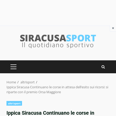
×
Skip
to
content
PRIMARY
MENU
Home
altrisport
Ippica Siracusa Continuano le corse in attesa dell’esito sui ricorsi: si
riparte con il premio Orsa Maggiore
altrisport
Ippica Siracusa Continuano le corse in